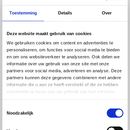
KAN IK TER PLAATSE BETALEN?
Toestemming
Details
Over
Er kan zowel cash als via overschrijving betaald worden.
Deze website maakt gebruik van cookies
DOET U OOK CONSULTATIES AAN HUIS?
We gebruiken cookies om content en advertenties te
personaliseren, om functies voor social media te bieden
Indien u hier de voorkeur aan geeft, worden ook aan huis
en om ons websiteverkeer te analyseren. Ook delen we
behandelingen aangeboden.
informatie over uw gebruik van onze site met onze
Praktijkbehandelingen genieten de voorkeur gezien de
partners voor social media, adverteren en analyse. Deze
uitgebreidere en meer ergonomische
partners kunnen deze gegevens combineren met andere
behandelmogelijkheden.
informatie die u aan ze heeft verstrekt of die ze hebben
verzameld op basis van uw gebruik van hun services.
IS ER PARKEERMOGELIJKHEID IN DE
BUURT?
Toestemmingsselectie
Noodzakelijk
Ja, de praktijk beschikt over een private parking waarbij u
voor de deur kan parkeren.