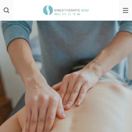
Ga
direct
naar
de
hoofdinhoud